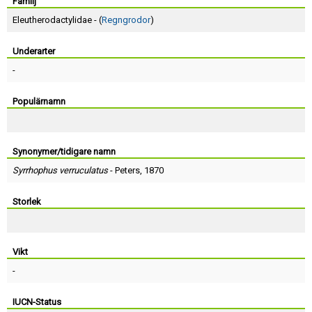
Skapa konto
Familj
Eleutherodactylidae - (
Regngrodor
)
Underarter
-
Populärnamn
Synonymer/tidigare namn
Syrrhophus verruculatus
-
Peters
, 1870
Storlek
Vikt
-
IUCN-Status