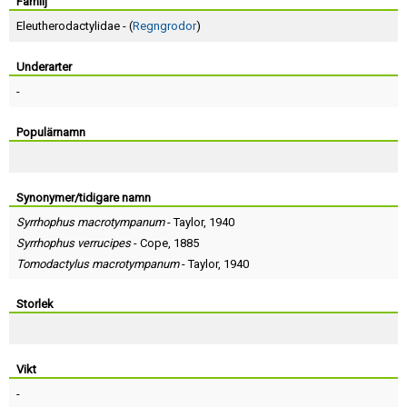
Skapa konto
Familj
Eleutherodactylidae - (
Regngrodor
)
Underarter
-
Populärnamn
Synonymer/tidigare namn
Syrrhophus macrotympanum
-
Taylor
, 1940
Syrrhophus verrucipes
-
Cope
, 1885
Tomodactylus macrotympanum
-
Taylor
, 1940
Storlek
Vikt
-