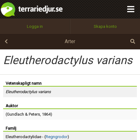
integritetspolicy
OK
Utför
Namn:
Begär nytt lösenord
Logga in
Skapa konto
Tillbaka till förstasidan
100%
Epost:
Arter
Eleutherodactylus varians
Användarnamn:
Vetenskapligt namn
Eleutherodactylus varians
Lösenord:
Auktor
(
Gundlach
&
Peters
, 1864)
Privacy Policy
Terms of Service
Familj
Eleutherodactylidae - (
Regngrodor
)