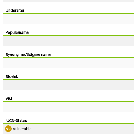
Skapa konto
Underarter
-
Populärnamn
Synonymer/tidigare namn
Storlek
Vikt
-
IUCN-Status
Vulnerable