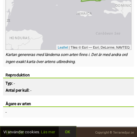
Leaflet
| Tiles © Esri — Esri, DeLorme, NAVTEQ
Kartan genereras med länderna som arten finns i. Det är med andra ord
ingen exakt karta över artens utbredning.
Reproduktion
Typ:
-
Antal per kull:
-
Ägare av arten
-
Vi använder cookies.
Läs mer
OK
Copyright © Terrariedjur.se