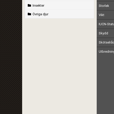
Insekter
Storlek
Övriga djur
Vikt
IUCN-Stat
Skydd
Skötselrå
Utbrednin