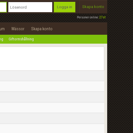
Skapa konto
Logga in
Personer online:
27st
rum
Mässor
Skapa konto
ing
Giftormshållning