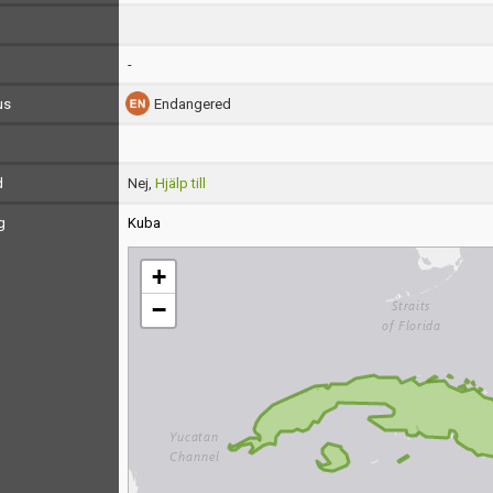
-
us
Endangered
d
Nej,
Hjälp till
g
Kuba
+
−