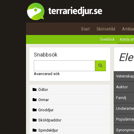
Start
Skötselråd
Artikla
Överblick
Kända ar
Ele
Snabbsök
Avancerad sök
Vetenskap
Auktor
Ödlor
Familj
Ormar
Underarte
Groddjur
Populärn
Sköldpaddor
Synonymer
Spindeldjur