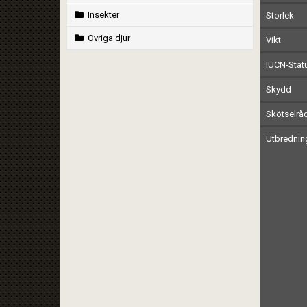
Insekter
Storlek
Övriga djur
Vikt
IUCN-Stat
Skydd
Skötselrå
Utbrednin