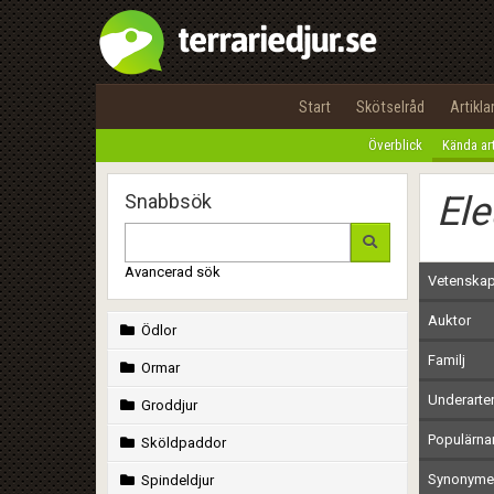
Start
Skötselråd
Artikla
Överblick
Kända ar
Ele
Snabbsök
Avancerad sök
Vetenskap
Auktor
Ödlor
Familj
Ormar
Underarte
Groddjur
Populärn
Sköldpaddor
Synonymer
Spindeldjur