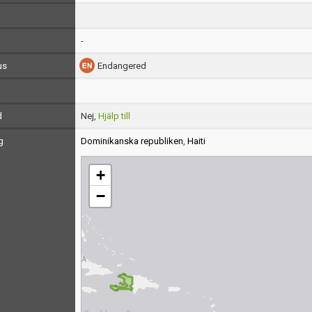
-
us
Endangered
d
Nej,
Hjälp till
g
Dominikanska republiken
,
Haiti
+
−