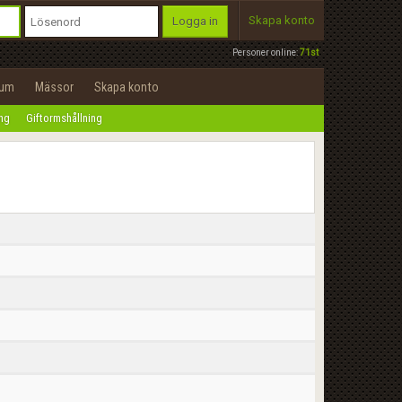
Skapa konto
Logga in
Personer online:
71st
rum
Mässor
Skapa konto
ing
Giftormshållning