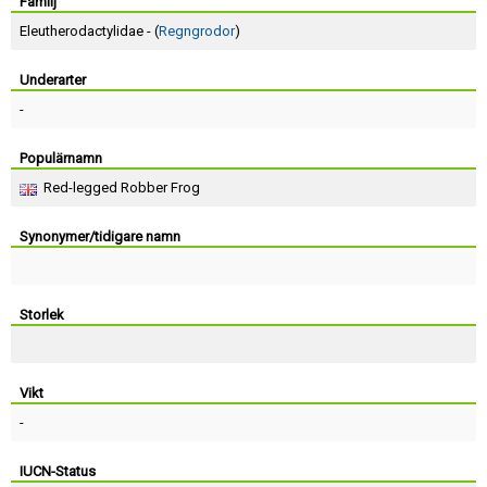
Skapa konto
Familj
Eleutherodactylidae - (
Regngrodor
)
Underarter
-
Populärnamn
Red-legged Robber Frog
Synonymer/tidigare namn
Storlek
Vikt
-
IUCN-Status