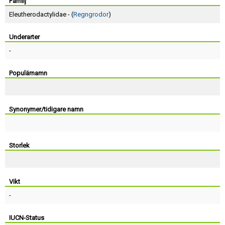
Skapa konto
Familj
Eleutherodactylidae - (
Regngrodor
)
Underarter
-
Populärnamn
Synonymer/tidigare namn
Storlek
Vikt
-
IUCN-Status