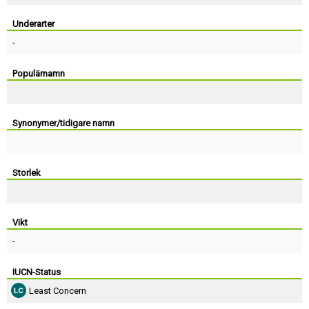
Skapa konto
Underarter
-
Populärnamn
Synonymer/tidigare namn
Storlek
Vikt
-
IUCN-Status
Least Concern