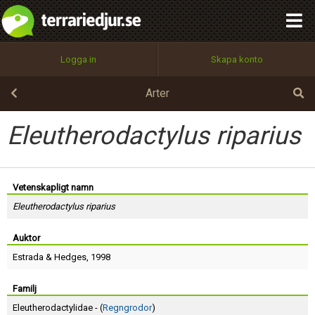
integritetspolicy
OK
Utför
Namn:
Begär nytt lösenord
Logga in
Skapa konto
Tillbaka till förstasidan
100%
Epost:
Arter
Eleutherodactylus riparius
Användarnamn:
Vetenskapligt namn
Eleutherodactylus riparius
Lösenord:
Auktor
Estrada
&
Hedges
, 1998
Privacy Policy
Terms of Service
Familj
Eleutherodactylidae - (
Regngrodor
)