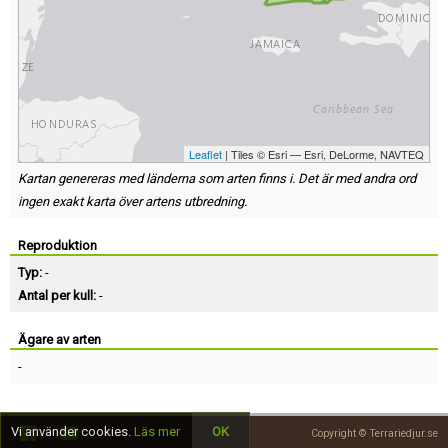
Leaflet
| Tiles © Esri — Esri, DeLorme, NAVTEQ
Kartan genereras med länderna som arten finns i. Det är med andra ord
ingen exakt karta över artens utbredning.
Reproduktion
Typ:
-
Antal per kull:
-
Ägare av arten
-
Vi använder cookies.
Läs mer
OK
Copyright © Terrariedjur.se