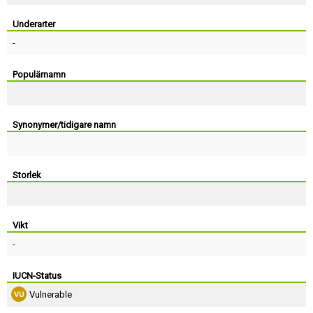
Skapa konto
Underarter
-
Populärnamn
Synonymer/tidigare namn
Storlek
Vikt
-
IUCN-Status
Vulnerable