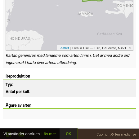
Leaflet
| Tiles © Esri — Esri, DeLorme, NAVTEQ
Kartan genereras med länderna som arten finns i. Det är med andra ord
ingen exakt karta över artens utbredning.
Reproduktion
Typ:
-
Antal per kull:
-
Ägare av arten
-
Vi använder cookies.
Läs mer
OK
Copyright © Terrariedjur.se