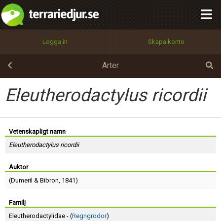
integritetspolicy
OK
Utför
Namn:
Begär nytt lösenord
Logga in
Skapa konto
Tillbaka till förstasidan
100%
Epost:
Arter
Eleutherodactylus ricordii
Användarnamn:
Vetenskapligt namn
Eleutherodactylus ricordii
Lösenord:
Auktor
(
Dumeril
&
Bibron
, 1841)
Privacy Policy
Terms of Service
Familj
Eleutherodactylidae - (
Regngrodor
)