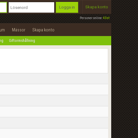
Skapa konto
Logga in
Personer online:
43st
rum
Mässor
Skapa konto
ing
Giftormshållning