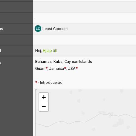
-
us
Least Concern
d
Nej,
Hjälp till
g
Bahamas
,
Kuba
,
Cayman Islands
Guam
*
,
Jamaica
*
,
USA
*
*
- Introducerad
+
−