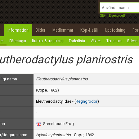
integritetspolicy
OK
Utför
Namn:
Begär nytt lösenord
Glömt lösenordet?
Tillbaka till förstasidan
Epost:
r
Information
Bilder
Medlemmar
Köp & sälj
Uppfödning
Fo
100%
ter
Föreningar
Butiker & tropikhus
Foderlista
Växter
Terrarium
Belysn
Användarnamn:
utherodactylus planirostris
Lösenord:
Privacy Policy
ligt namn
Eleutherodactylus planirostris
Terms of Service
(
Cope
, 1862)
Skapa konto
Eleutherodactylidae - (
Regngrodor
)
r
-
amn
Greenhouse Frog
/tidigare namn
Hylodes planirostris
-
Cope
, 1862