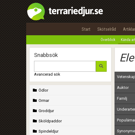
Start
Skötselråd
Artikla
Överblick
Kända ar
Ele
Snabbsök
Avancerad sök
Vetenskap
Auktor
Ödlor
Familj
Ormar
Underarte
Groddjur
Populärn
Sköldpaddor
Synonymer
Spindeldjur