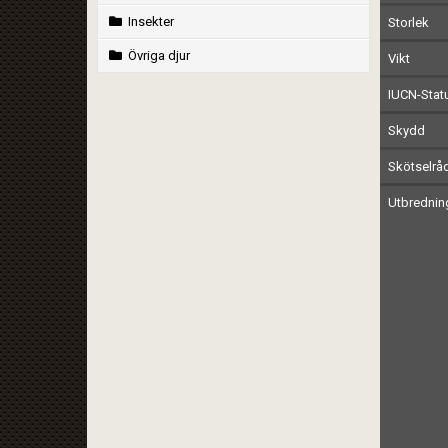
Insekter
Storlek
Övriga djur
Vikt
IUCN-Stat
Skydd
Skötselrå
Utbrednin