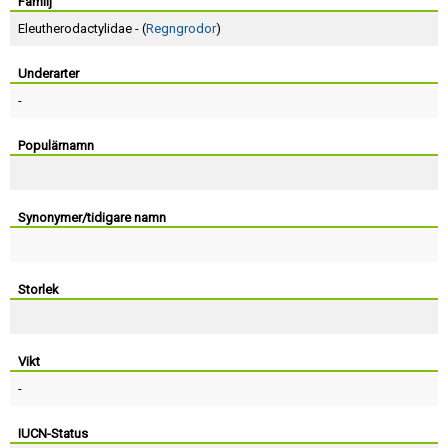
Skapa konto
Familj
Eleutherodactylidae - (
Regngrodor
)
Underarter
-
Populärnamn
Synonymer/tidigare namn
Storlek
Vikt
-
IUCN-Status