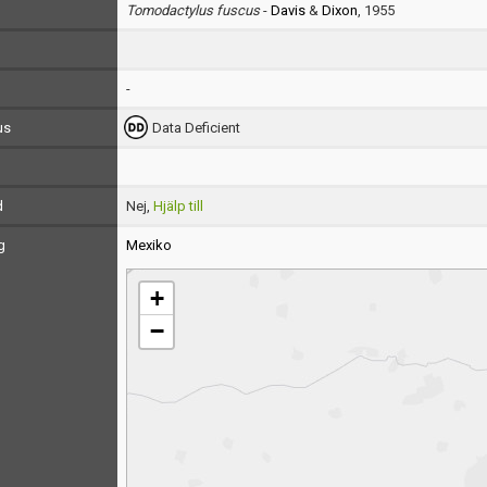
Tomodactylus fuscus
-
Davis
&
Dixon
, 1955
-
us
Data Deficient
d
Nej,
Hjälp till
g
Mexiko
+
−