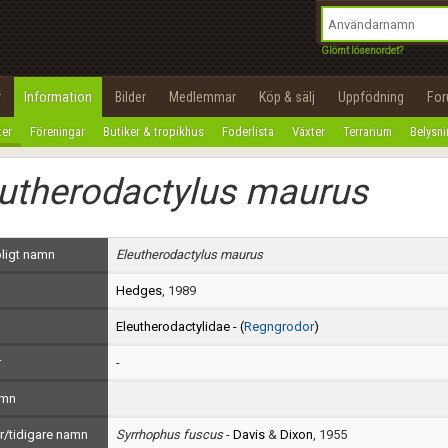
integritetspolicy
OK
Utför
Namn:
Begär nytt lösenord
Glömt lösenordet?
Tillbaka till förstasidan
Epost:
r
Information
Bilder
Medlemmar
Köp & sälj
Uppfödning
Fo
100%
ter
Föreningar
Butiker & tropikhus
Foderlista
Växter
Terrarium
Belysn
Användarnamn:
utherodactylus maurus
Lösenord:
Privacy Policy
ligt namn
Eleutherodactylus maurus
Terms of Service
Hedges
, 1989
Skapa konto
Eleutherodactylidae - (
Regngrodor
)
r
-
amn
/tidigare namn
Syrrhophus fuscus
-
Davis
&
Dixon
, 1955