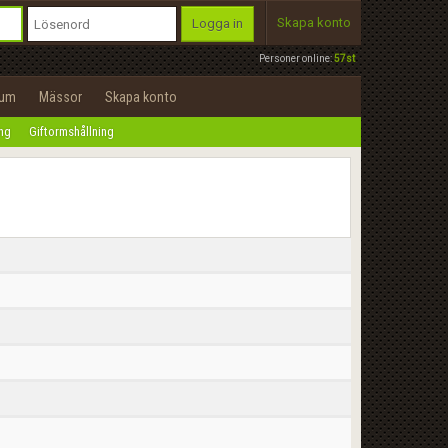
Skapa konto
Logga in
Personer online:
57st
rum
Mässor
Skapa konto
ing
Giftormshållning