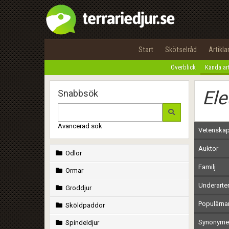
Start
Skötselråd
Artikla
Överblick
Kända ar
Ele
Snabbsök
Avancerad sök
Vetenskap
Auktor
Ödlor
Familj
Ormar
Underarte
Groddjur
Populärn
Sköldpaddor
Synonymer
Spindeldjur