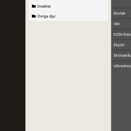
Insekter
Storlek
Övriga djur
Vikt
IUCN-Stat
Skydd
Skötselrå
Utbrednin