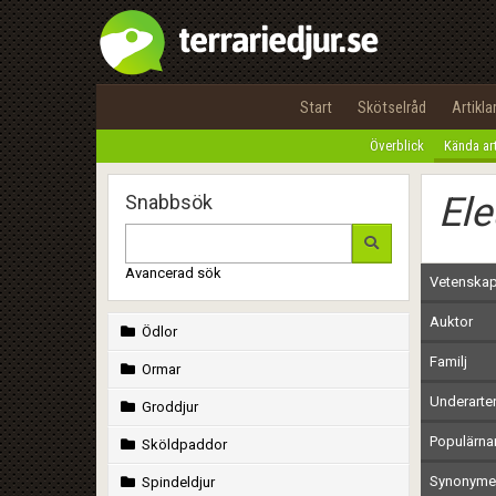
Start
Skötselråd
Artikla
Överblick
Kända ar
Ele
Snabbsök
Avancerad sök
Vetenskap
Auktor
Ödlor
Familj
Ormar
Underarte
Groddjur
Populärn
Sköldpaddor
Synonymer
Spindeldjur