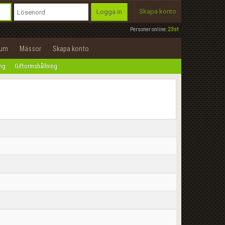
Skapa konto
Logga in
Personer online:
23st
rum
Mässor
Skapa konto
ing
Giftormshållning