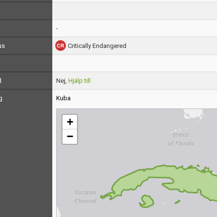
-
us
Critically Endangered
d
Nej,
Hjälp till
g
Kuba
+
−