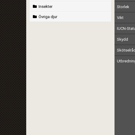
Insekter
Storlek
Övriga djur
Vikt
IUCN-Stat
Skydd
Skötselrå
Utbrednin