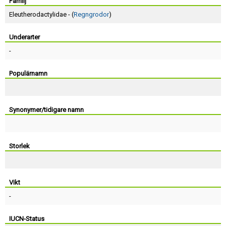
Skapa konto
Familj
Eleutherodactylidae - (
Regngrodor
)
Underarter
-
Populärnamn
Synonymer/tidigare namn
Storlek
Vikt
-
IUCN-Status