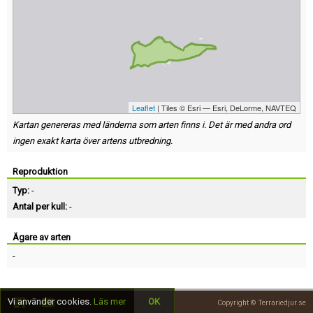
Leaflet
| Tiles © Esri — Esri, DeLorme, NAVTEQ
Kartan genereras med länderna som arten finns i. Det är med andra ord
ingen exakt karta över artens utbredning.
Reproduktion
Typ:
-
Antal per kull:
-
Ägare av arten
-
Vi använder cookies.
Läs mer
OK
Copyright © Terrariedjur.se