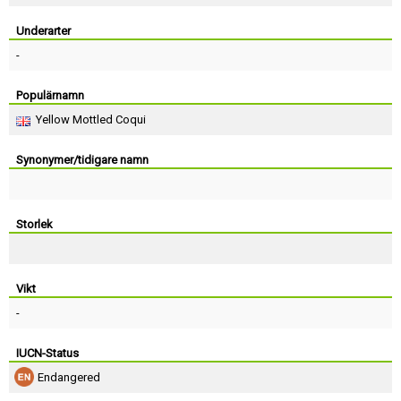
Skapa konto
Underarter
-
Populärnamn
Yellow Mottled Coqui
Synonymer/tidigare namn
Storlek
Vikt
-
IUCN-Status
Endangered