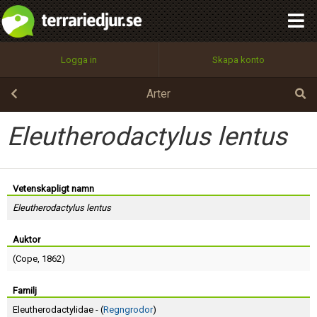
integritetspolicy
OK
Utför
Namn:
Begär nytt lösenord
Logga in
Skapa konto
Tillbaka till förstasidan
100%
Epost:
Arter
Eleutherodactylus lentus
Användarnamn:
Vetenskapligt namn
Eleutherodactylus lentus
Lösenord:
Auktor
(
Cope
, 1862)
Privacy Policy
Terms of Service
Familj
Eleutherodactylidae - (
Regngrodor
)