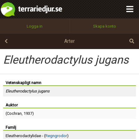
integritetspolicy
OK
Utför
Namn:
Begär nytt lösenord
Logga in
Skapa konto
Tillbaka till förstasidan
100%
Epost:
Arter
Eleutherodactylus jugans
Användarnamn:
Vetenskapligt namn
Eleutherodactylus jugans
Lösenord:
Auktor
(
Cochran
, 1937)
Privacy Policy
Terms of Service
Familj
Eleutherodactylidae - (
Regngrodor
)