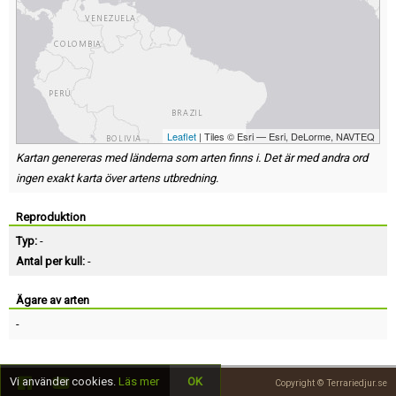
Leaflet
| Tiles © Esri — Esri, DeLorme, NAVTEQ
Kartan genereras med länderna som arten finns i. Det är med andra ord
ingen exakt karta över artens utbredning.
Reproduktion
Typ:
-
Antal per kull:
-
Ägare av arten
-
Vi använder cookies.
Läs mer
OK
Copyright © Terrariedjur.se