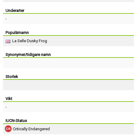
Skapa konto
Underarter
-
Populärnamn
La Selle Dusky Frog
Synonymer/tidigare namn
Storlek
Vikt
-
IUCN-Status
Critically Endangered