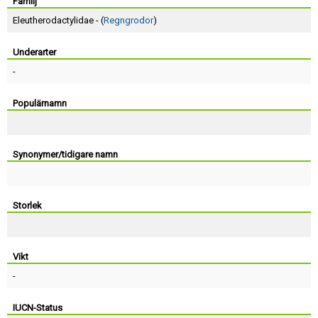
Skapa konto
Familj
Eleutherodactylidae - (
Regngrodor
)
Underarter
-
Populärnamn
Synonymer/tidigare namn
Storlek
Vikt
-
IUCN-Status