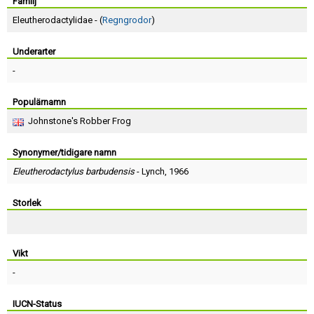
Skapa konto
Familj
Eleutherodactylidae - (
Regngrodor
)
Underarter
-
Populärnamn
Johnstone's Robber Frog
Synonymer/tidigare namn
Eleutherodactylus barbudensis
-
Lynch
, 1966
Storlek
Vikt
-
IUCN-Status