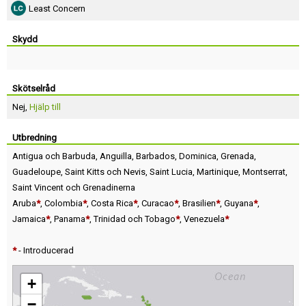
Least Concern
Skydd
Skötselråd
Nej,
Hjälp till
Utbredning
Antigua och Barbuda
,
Anguilla
,
Barbados
,
Dominica
,
Grenada
,
Guadeloupe
,
Saint Kitts och Nevis
,
Saint Lucia
,
Martinique
,
Montserrat
,
Saint Vincent och Grenadinerna
Aruba
*
,
Colombia
*
,
Costa Rica
*
,
Curacao
*
,
Brasilien
*
,
Guyana
*
,
Jamaica
*
,
Panama
*
,
Trinidad och Tobago
*
,
Venezuela
*
*
- Introducerad
+
−