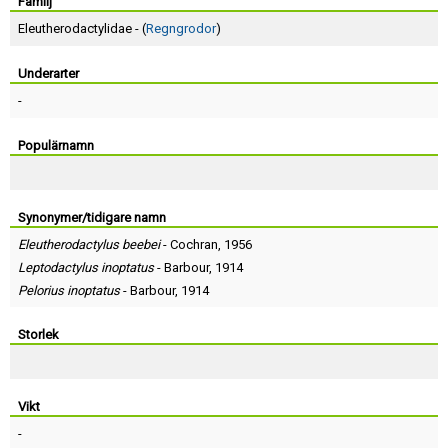
Skapa konto
Familj
Eleutherodactylidae - (
Regngrodor
)
Underarter
-
Populärnamn
Synonymer/tidigare namn
Eleutherodactylus beebei
-
Cochran
, 1956
Leptodactylus inoptatus
-
Barbour
, 1914
Pelorius inoptatus
-
Barbour
, 1914
Storlek
Vikt
-