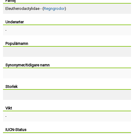
Skapa konto
Familj
Eleutherodactylidae - (
Regngrodor
)
Underarter
-
Populärnamn
Synonymer/tidigare namn
Storlek
Vikt
-
IUCN-Status