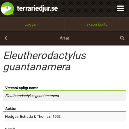
integritetspolicy
OK
Utför
Namn:
Begär nytt lösenord
Logga in
Skapa konto
Tillbaka till förstasidan
100%
Epost:
Arter
Eleutherodactylus
Användarnamn:
guantanamera
Lösenord:
Vetenskapligt namn
Eleutherodactylus guantanamera
Auktor
Privacy Policy
Terms of Service
Hedges
,
Estrada
&
Thomas
, 1992