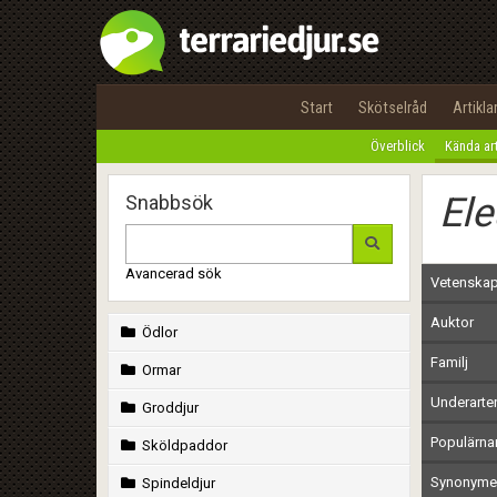
Start
Skötselråd
Artikla
Överblick
Kända ar
Ele
Snabbsök
Avancerad sök
Vetenskap
Auktor
Ödlor
Familj
Ormar
Underarte
Groddjur
Populärn
Sköldpaddor
Synonymer
Spindeldjur