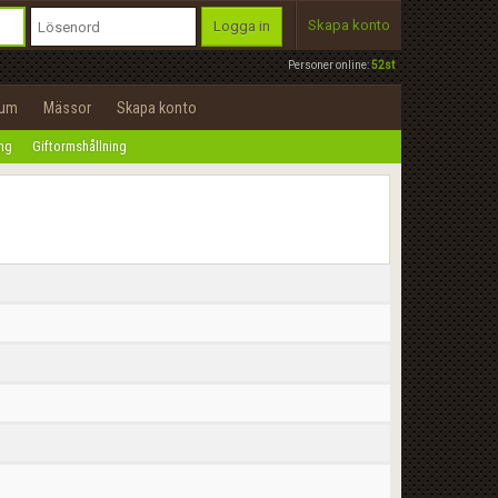
Skapa konto
Logga in
Personer online:
52st
rum
Mässor
Skapa konto
ing
Giftormshållning