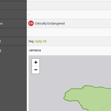
-
us
Critically Endangered
d
Nej,
Hjälp till
g
Jamaica
+
−