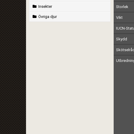
Insekter
Storlek
Övriga djur
Vikt
IUCN-Stat
Skydd
Skötselrå
Utbrednin