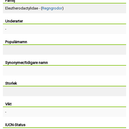
Skapa konto
Familj
Eleutherodactylidae - (
Regngrodor
)
Underarter
-
Populärnamn
Synonymer/tidigare namn
Storlek
Vikt
-
IUCN-Status