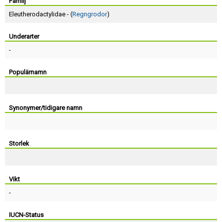
Skapa konto
Familj
Eleutherodactylidae - (
Regngrodor
)
Underarter
-
Populärnamn
Synonymer/tidigare namn
Storlek
Vikt
-
IUCN-Status