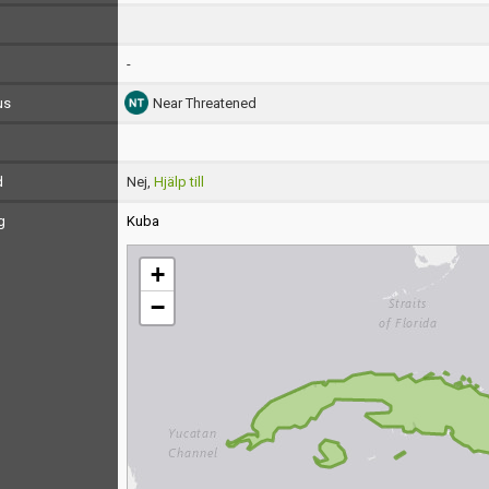
-
us
Near Threatened
d
Nej,
Hjälp till
g
Kuba
+
−