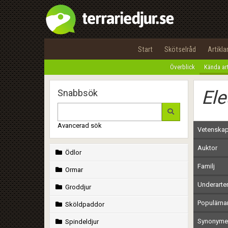
Start
Skötselråd
Artikla
Överblick
Kända ar
Ele
Snabbsök
Avancerad sök
Vetenskap
Auktor
Ödlor
Familj
Ormar
Underarte
Groddjur
Populärn
Sköldpaddor
Synonymer
Spindeldjur