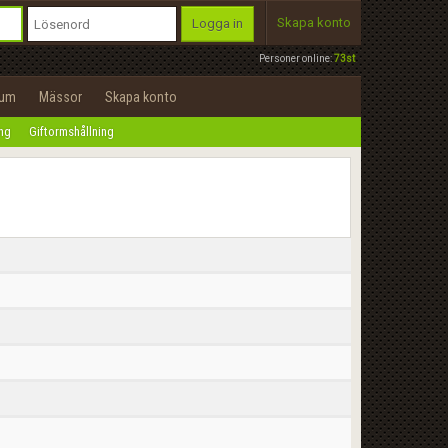
Skapa konto
Logga in
Personer online:
73st
rum
Mässor
Skapa konto
ing
Giftormshållning