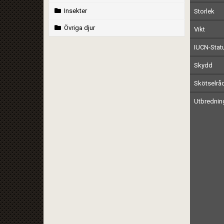
Insekter
Storlek
Övriga djur
Vikt
IUCN-Stat
Skydd
Skötselrå
Utbrednin