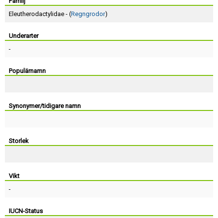
Skapa konto
Familj
Eleutherodactylidae - (
Regngrodor
)
Underarter
-
Populärnamn
Synonymer/tidigare namn
Storlek
Vikt
-
IUCN-Status