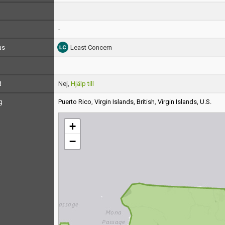
-
us
Least Concern
d
Nej,
Hjälp till
g
Puerto Rico
,
Virgin Islands, British
,
Virgin Islands, U.S.
+
−