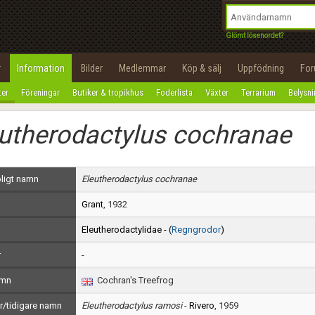
integritetspolicy
OK
Utför
Namn:
Begär nytt lösenord
Glömt lösenordet?
Tillbaka till förstasidan
Epost:
r
Information
Bilder
Medlemmar
Köp & sälj
Uppfödning
Fo
100%
ter
Föreningar
Butiker & tropikhus
Foderlista
Växter
Terrarium
Belysn
Användarnamn:
utherodactylus cochranae
Lösenord:
Privacy Policy
ligt namn
Eleutherodactylus cochranae
Terms of Service
Grant
, 1932
Skapa konto
Eleutherodactylidae - (
Regngrodor
)
r
-
amn
Cochran's Treefrog
/tidigare namn
Eleutherodactylus ramosi
-
Rivero
, 1959