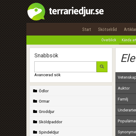
Start
Skötselråd
Artikla
Överblick
Kända ar
Ele
Snabbsök
Avancerad sök
Vetenskap
Auktor
Ödlor
Familj
Ormar
Underarte
Groddjur
Populärn
Sköldpaddor
Synonymer
Spindeldjur