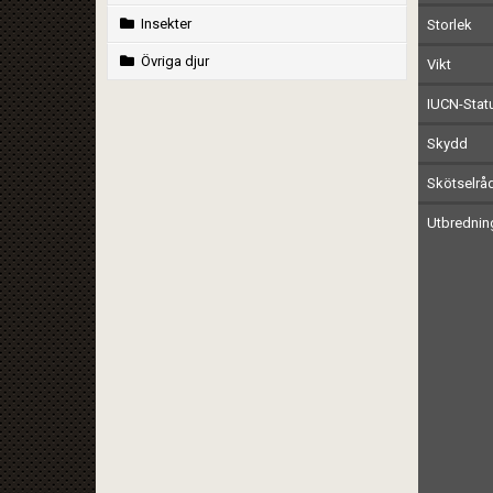
Insekter
Storlek
Övriga djur
Vikt
IUCN-Stat
Skydd
Skötselrå
Utbrednin