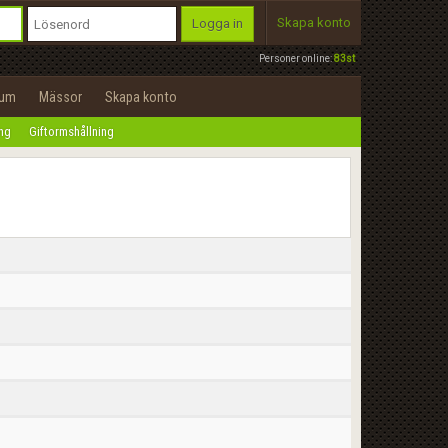
Skapa konto
Logga in
Personer online:
83st
rum
Mässor
Skapa konto
ing
Giftormshållning