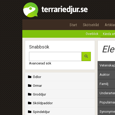
Start
Skötselråd
Artikla
Överblick
Kända ar
Ele
Snabbsök
Avancerad sök
Vetenskap
Auktor
Ödlor
Familj
Ormar
Underarte
Groddjur
Populärn
Sköldpaddor
Synonymer
Spindeldjur