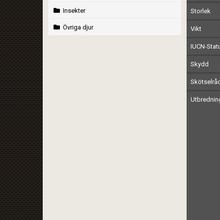
Insekter
Storlek
Övriga djur
Vikt
IUCN-Stat
Skydd
Skötselrå
Utbrednin