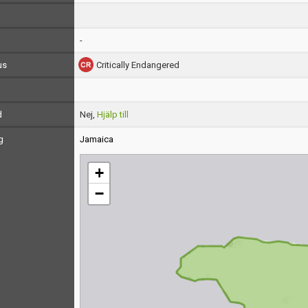
-
us
Critically Endangered
d
Nej,
Hjälp till
g
Jamaica
+
−