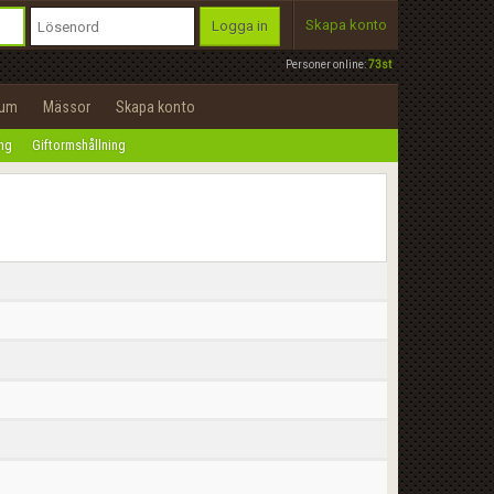
Skapa konto
Logga in
Personer online:
73st
rum
Mässor
Skapa konto
ing
Giftormshållning