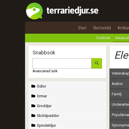
Start
Skötselråd
Artikla
Överblick
Kända ar
Ele
Snabbsök
Avancerad sök
Vetenskap
Auktor
Ödlor
Familj
Ormar
Underarte
Groddjur
Populärn
Sköldpaddor
Synonymer
Spindeldjur