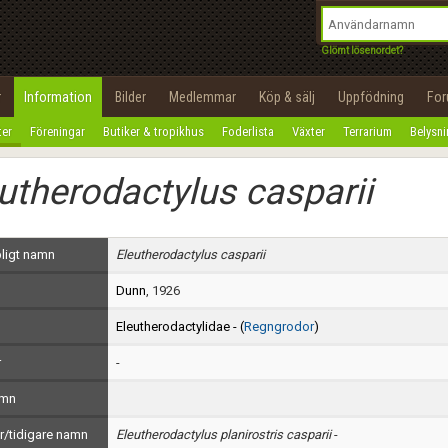
integritetspolicy
OK
Utför
Namn:
Begär nytt lösenord
Glömt lösenordet?
Tillbaka till förstasidan
Epost:
r
Information
Bilder
Medlemmar
Köp & sälj
Uppfödning
Fo
100%
ter
Föreningar
Butiker & tropikhus
Foderlista
Växter
Terrarium
Belysn
Användarnamn:
utherodactylus casparii
Lösenord:
Privacy Policy
ligt namn
Eleutherodactylus casparii
Terms of Service
Dunn
, 1926
Skapa konto
Eleutherodactylidae - (
Regngrodor
)
r
-
amn
/tidigare namn
Eleutherodactylus planirostris casparii
-