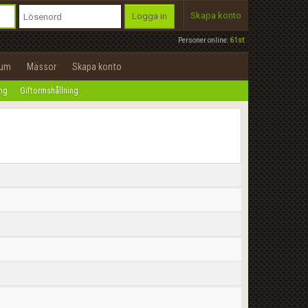
Skapa konto
Logga in
Personer online:
61st
rum
Mässor
Skapa konto
ing
Giftormshållning