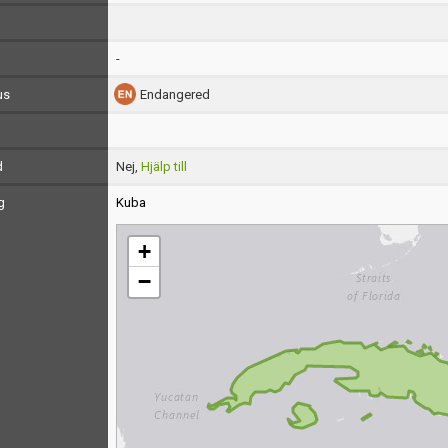
-
us
Endangered
d
Nej,
Hjälp till
g
Kuba
+
−