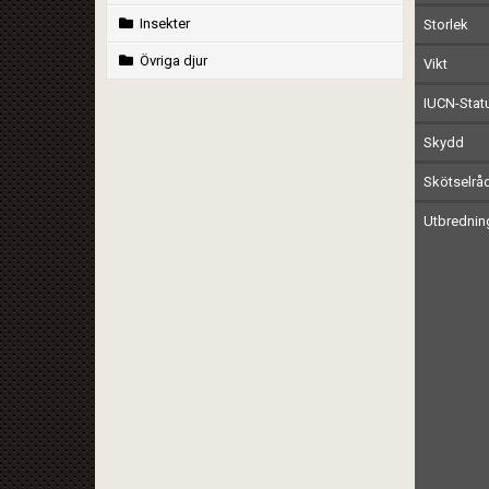
Insekter
Storlek
Övriga djur
Vikt
IUCN-Stat
Skydd
Skötselrå
Utbrednin