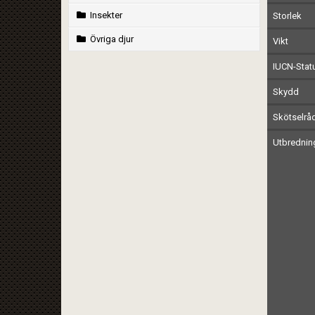
Insekter
Storlek
Övriga djur
Vikt
IUCN-Stat
Skydd
Skötselrå
Utbrednin