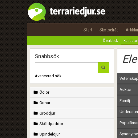
Start
Skötselråd
Artikla
Överblick
Kända ar
Ele
Snabbsök
Avancerad sök
Vetenskap
Auktor
Ödlor
Familj
Ormar
Underarte
Groddjur
Populärn
Sköldpaddor
Synonymer
Spindeldjur