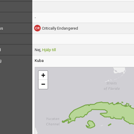
-
us
Critically Endangered
d
Nej,
Hjälp till
g
Kuba
+
−