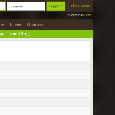
Skapa konto
Logga in
Personer online:
69st
rum
Mässor
Skapa konto
ing
Giftormshållning