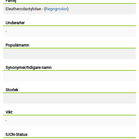
Skapa konto
Familj
Eleutherodactylidae - (
Regngrodor
)
Underarter
-
Populärnamn
Synonymer/tidigare namn
Storlek
Vikt
-
IUCN-Status