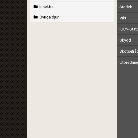
Insekter
Storlek
Övriga djur
Vikt
IUCN-Stat
Skydd
Skötselrå
Utbrednin