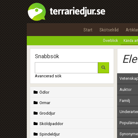
Start
Skötselråd
Artikla
Överblick
Kända ar
Ele
Snabbsök
Avancerad sök
Vetenskap
Auktor
Ödlor
Familj
Ormar
Underarte
Groddjur
Populärn
Sköldpaddor
Synonymer
Spindeldjur