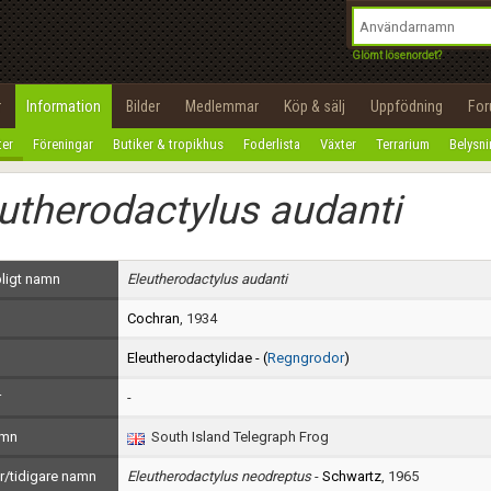
integritetspolicy
OK
Utför
Namn:
Begär nytt lösenord
Glömt lösenordet?
Tillbaka till förstasidan
Epost:
r
Information
Bilder
Medlemmar
Köp & sälj
Uppfödning
Fo
100%
ter
Föreningar
Butiker & tropikhus
Foderlista
Växter
Terrarium
Belysn
Användarnamn:
utherodactylus audanti
Lösenord:
Privacy Policy
ligt namn
Eleutherodactylus audanti
Terms of Service
Cochran
, 1934
Skapa konto
Eleutherodactylidae - (
Regngrodor
)
r
-
amn
South Island Telegraph Frog
/tidigare namn
Eleutherodactylus neodreptus
-
Schwartz
, 1965