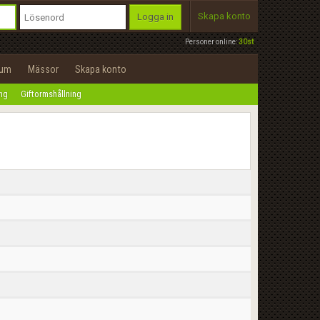
Skapa konto
Logga in
Personer online:
30st
rum
Mässor
Skapa konto
ing
Giftormshållning