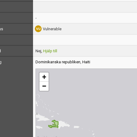
-
us
Vulnerable
d
Nej,
Hjälp till
g
Dominikanska republiken
,
Haiti
+
−