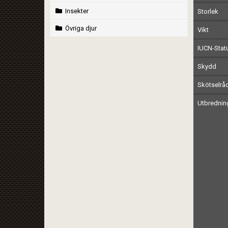
Insekter
Storlek
Övriga djur
Vikt
IUCN-Stat
Skydd
Skötselrå
Utbrednin