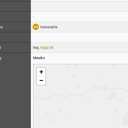
-
us
Vulnerable
d
Nej,
Hjälp till
g
Mexiko
+
−