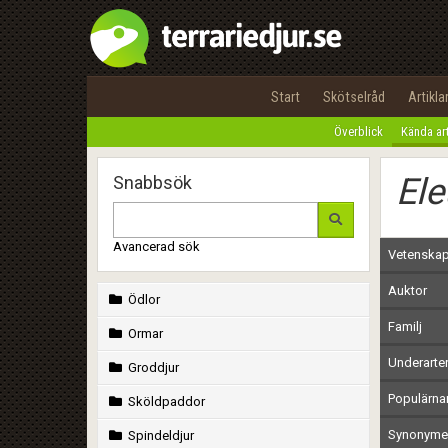
Start
Skötselråd
Artikla
Överblick
Kända ar
Ele
Snabbsök
Avancerad sök
Vetenskap
Auktor
Ödlor
Familj
Ormar
Underarte
Groddjur
Populärn
Sköldpaddor
Synonymer
Spindeldjur