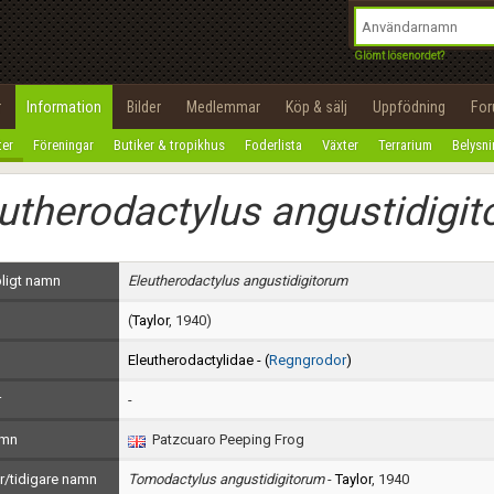
integritetspolicy
OK
Utför
Namn:
Begär nytt lösenord
Glömt lösenordet?
Tillbaka till förstasidan
Epost:
r
Information
Bilder
Medlemmar
Köp & sälj
Uppfödning
Fo
100%
ter
Föreningar
Butiker & tropikhus
Foderlista
Växter
Terrarium
Belysn
Användarnamn:
utherodactylus angustidigi
Lösenord:
Privacy Policy
ligt namn
Eleutherodactylus angustidigitorum
Terms of Service
(
Taylor
, 1940)
Skapa konto
Eleutherodactylidae - (
Regngrodor
)
r
-
amn
Patzcuaro Peeping Frog
/tidigare namn
Tomodactylus angustidigitorum
-
Taylor
, 1940