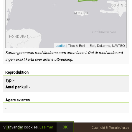
Leaflet
| Tiles © Esri — Esri, DeLorme, NAVTEQ
Kartan genereras med länderna som arten finns i. Det är med andra ord
ingen exakt karta över artens utbredning.
Reproduktion
Typ:
-
Antal per kull:
-
Ägare av arten
-
Vi använder cookies.
Läs mer
OK
Copyright © Terrariedjur.se