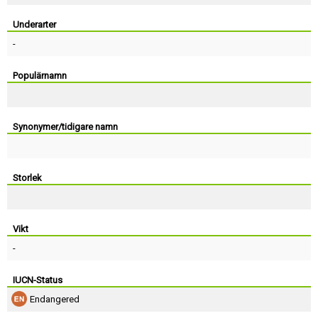
Skapa konto
Underarter
-
Populärnamn
Synonymer/tidigare namn
Storlek
Vikt
-
IUCN-Status
Endangered