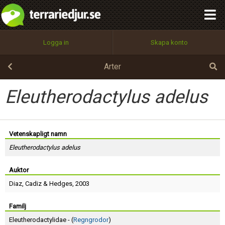
integritetspolicy
OK
Utför
Namn:
Begär nytt lösenord
Logga in
Skapa konto
Tillbaka till förstasidan
100%
Epost:
Arter
Eleutherodactylus adelus
Användarnamn:
Vetenskapligt namn
Eleutherodactylus adelus
Lösenord:
Auktor
Diaz
,
Cadiz
&
Hedges
, 2003
Privacy Policy
Terms of Service
Familj
Eleutherodactylidae - (
Regngrodor
)