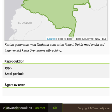
Leaflet
| Tiles © Esri — Esri, DeLorme, NAVTEQ
Kartan genereras med länderna som arten finns i. Det är med andra ord
ingen exakt karta över artens utbredning.
Reproduktion
Typ:
-
Antal per kull:
-
Ägare av arten
-
Vi använder cookies.
Läs mer
OK
Copyright © Terrariedjur.se