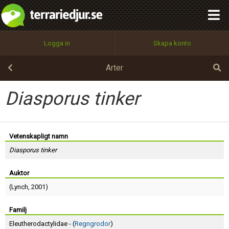
integritetspolicy
OK
Utför
Namn:
Begär nytt lösenord
Logga in
Skapa konto
Tillbaka till förstasidan
100%
Epost:
Arter
Diasporus tinker
Användarnamn:
Vetenskapligt namn
Diasporus tinker
Lösenord:
Auktor
(
Lynch
, 2001)
Privacy Policy
Terms of Service
Familj
Eleutherodactylidae - (
Regngrodor
)