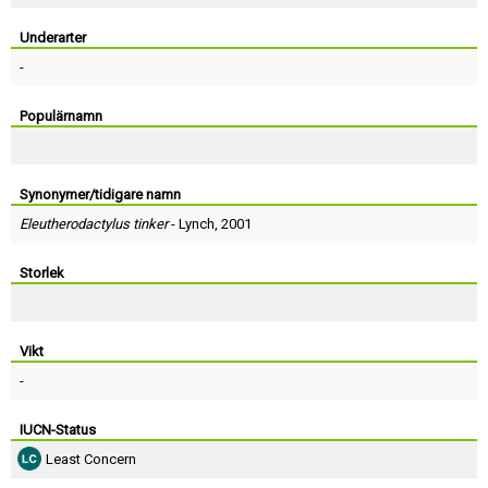
Skapa konto
Underarter
-
Populärnamn
Synonymer/tidigare namn
Eleutherodactylus tinker
-
Lynch
, 2001
Storlek
Vikt
-
IUCN-Status
Least Concern