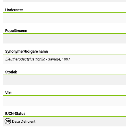
Skapa konto
Underarter
-
Populärnamn
Synonymer/tidigare namn
Eleutherodactylus tigrillo
-
Savage
, 1997
Storlek
Vikt
-
IUCN-Status
Data Deficient