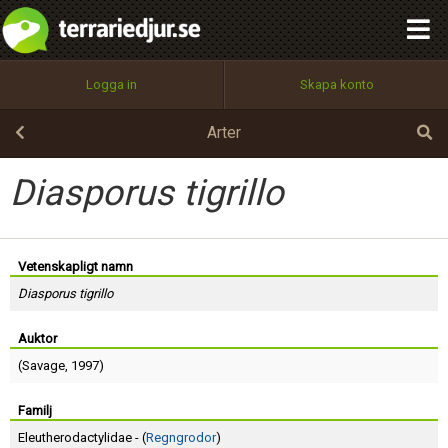
integritetspolicy
OK
Utför
Namn:
Begär nytt lösenord
Logga in
Skapa konto
Tillbaka till förstasidan
100%
Epost:
Arter
Diasporus tigrillo
Användarnamn:
Vetenskapligt namn
Diasporus tigrillo
Lösenord:
Auktor
(
Savage
, 1997)
Privacy Policy
Terms of Service
Familj
Eleutherodactylidae - (
Regngrodor
)