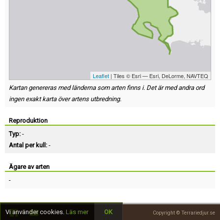
Leaflet
| Tiles © Esri — Esri, DeLorme, NAVTEQ
Kartan genereras med länderna som arten finns i. Det är med andra ord
ingen exakt karta över artens utbredning.
Reproduktion
Typ:
-
Antal per kull:
-
Ägare av arten
-
Vi använder cookies.
Läs mer
OK
Copyright © Terrariedjur.se