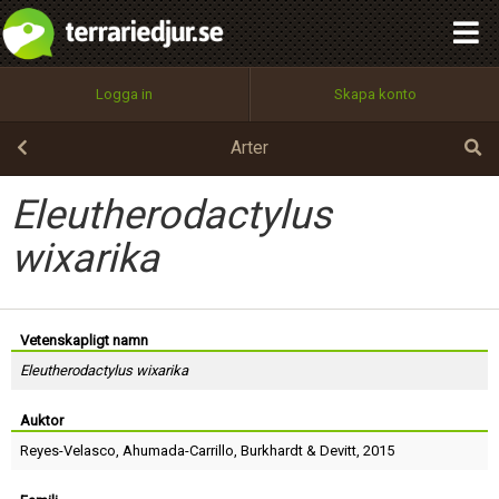
integritetspolicy
OK
Utför
Namn:
Begär nytt lösenord
Logga in
Skapa konto
Tillbaka till förstasidan
100%
Epost:
Arter
Eleutherodactylus
Användarnamn:
wixarika
Lösenord:
Vetenskapligt namn
Eleutherodactylus wixarika
Auktor
Privacy Policy
Terms of Service
Reyes-Velasco
,
Ahumada-Carrillo
,
Burkhardt
&
Devitt
, 2015