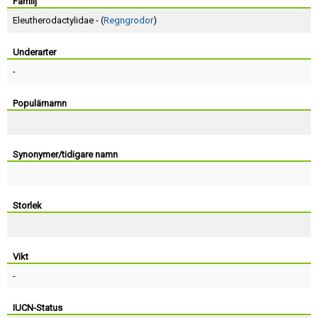
Skapa konto
Familj
Eleutherodactylidae - (
Regngrodor
)
Underarter
-
Populärnamn
Synonymer/tidigare namn
Storlek
Vikt
-
IUCN-Status