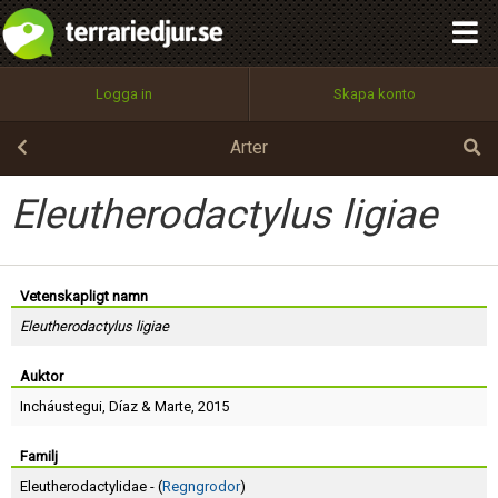
integritetspolicy
OK
Utför
Namn:
Begär nytt lösenord
Logga in
Skapa konto
Tillbaka till förstasidan
100%
Epost:
Arter
Eleutherodactylus ligiae
Användarnamn:
Vetenskapligt namn
Eleutherodactylus ligiae
Lösenord:
Auktor
Incháustegui
,
Díaz
&
Marte
, 2015
Privacy Policy
Terms of Service
Familj
Eleutherodactylidae - (
Regngrodor
)