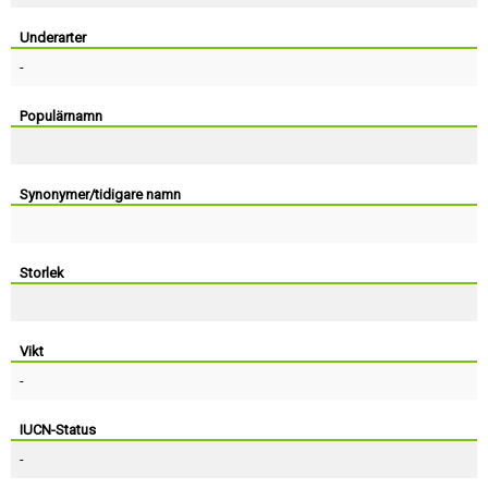
Skapa konto
Underarter
-
Populärnamn
Synonymer/tidigare namn
Storlek
Vikt
-
IUCN-Status
-