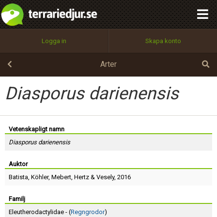
integritetspolicy
OK
Utför
Namn:
Begär nytt lösenord
Logga in
Skapa konto
Tillbaka till förstasidan
100%
Epost:
Arter
Diasporus darienensis
Användarnamn:
Vetenskapligt namn
Diasporus darienensis
Lösenord:
Auktor
Batista
,
Köhler
,
Mebert
,
Hertz
&
Vesely
, 2016
Privacy Policy
Terms of Service
Familj
Eleutherodactylidae - (
Regngrodor
)