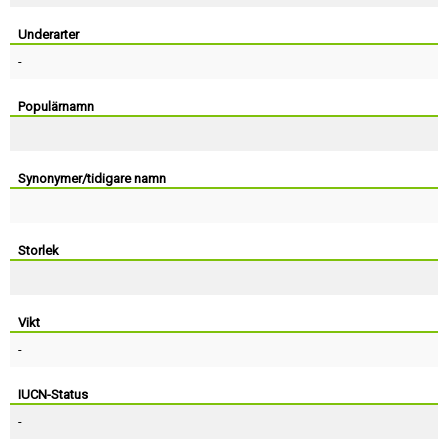
Skapa konto
Underarter
-
Populärnamn
Synonymer/tidigare namn
Storlek
Vikt
-
IUCN-Status
-