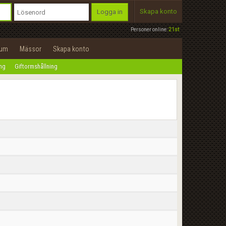
Skapa konto
Logga in
Personer online:
21st
rum
Mässor
Skapa konto
ing
Giftormshållning