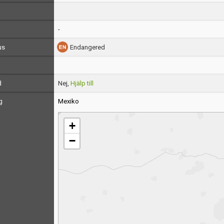
-
us
Endangered
d
Nej,
Hjälp till
g
Mexiko
+
−