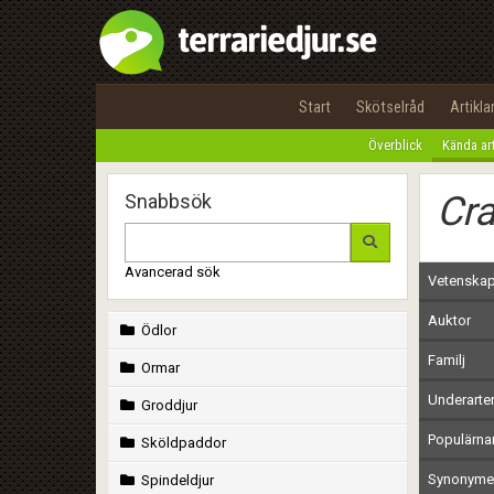
Start
Skötselråd
Artikla
Överblick
Kända ar
Cr
Snabbsök
Avancerad sök
Vetenskap
Auktor
Ödlor
Familj
Ormar
Underarte
Groddjur
Populärn
Sköldpaddor
Synonymer
Spindeldjur