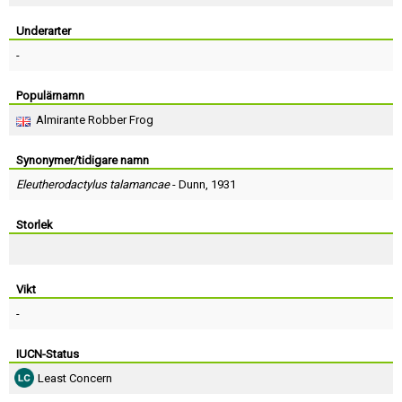
Skapa konto
Underarter
-
Populärnamn
Almirante Robber Frog
Synonymer/tidigare namn
Eleutherodactylus talamancae
-
Dunn
, 1931
Storlek
Vikt
-
IUCN-Status
Least Concern