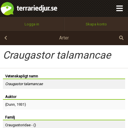
integritetspolicy
OK
Utför
Namn:
Begär nytt lösenord
Logga in
Skapa konto
Tillbaka till förstasidan
100%
Epost:
Arter
Craugastor talamancae
Användarnamn:
Vetenskapligt namn
Craugastor talamancae
Lösenord:
Auktor
(
Dunn
, 1931)
Privacy Policy
Terms of Service
Familj
Craugastoridae - (
)