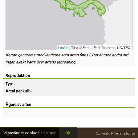
Leaflet
| Tiles © Esri — Esri, DeLorme, NAVTEQ
Kartan genereras med länderna som arten finns i. Det är med andra ord
ingen exakt karta över artens utbredning.
Reproduktion
Typ:
-
Antal per kull:
-
Ägare av arten
-
Vi använder cookies.
Läs mer
OK
Copyright © Terrariedjur.se