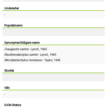
Skapa konto
Underarter
-
Populärnamn
Synonymer/tidigare namn
Craugastor sartori
-
Lynch
, 1965
Eleutherodactylus sartori
-
Lynch
, 1965
Microbatrachylus montanus
-
Taylor
, 1942
Storlek
Vikt
-
IUCN-Status