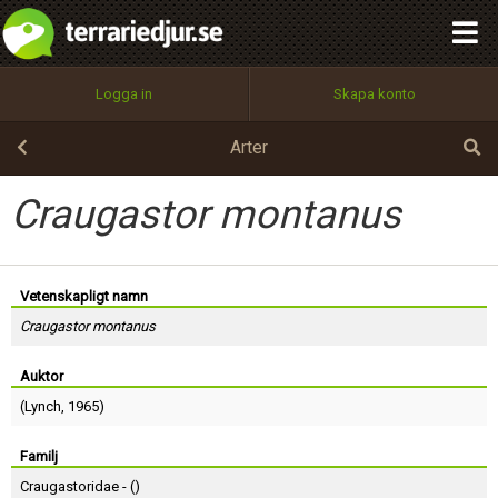
integritetspolicy
OK
Utför
Namn:
Begär nytt lösenord
Logga in
Skapa konto
Tillbaka till förstasidan
100%
Epost:
Arter
Craugastor montanus
Användarnamn:
Vetenskapligt namn
Craugastor montanus
Lösenord:
Auktor
(
Lynch
, 1965)
Privacy Policy
Terms of Service
Familj
Craugastoridae - (
)