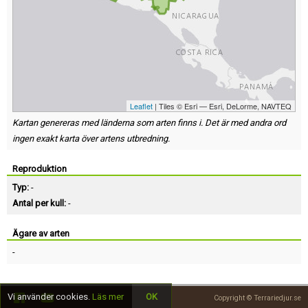
Leaflet
| Tiles © Esri — Esri, DeLorme, NAVTEQ
Kartan genereras med länderna som arten finns i. Det är med andra ord
ingen exakt karta över artens utbredning.
Reproduktion
Typ:
-
Antal per kull:
-
Ägare av arten
-
Vi använder cookies.
Läs mer
OK
Copyright © Terrariedjur.se