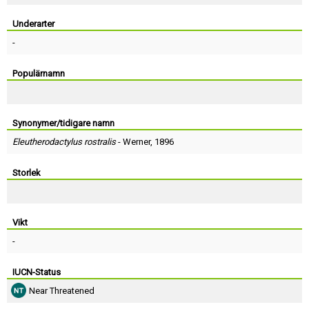
Skapa konto
Underarter
-
Populärnamn
Synonymer/tidigare namn
Eleutherodactylus rostralis
-
Werner
, 1896
Storlek
Vikt
-
IUCN-Status
Near Threatened