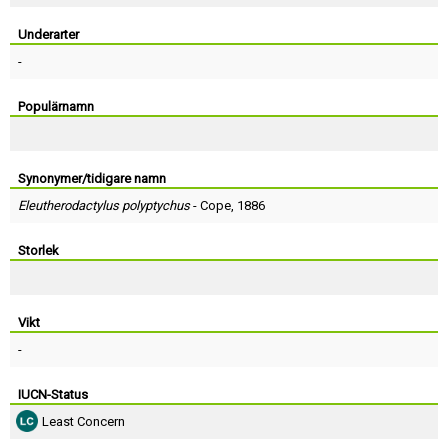
Skapa konto
Underarter
-
Populärnamn
Synonymer/tidigare namn
Eleutherodactylus polyptychus
-
Cope
, 1886
Storlek
Vikt
-
IUCN-Status
Least Concern