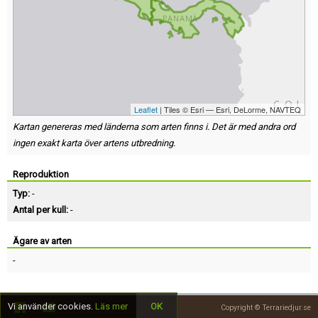
Leaflet
| Tiles © Esri — Esri, DeLorme, NAVTEQ
Kartan genereras med länderna som arten finns i. Det är med andra ord
ingen exakt karta över artens utbredning.
Reproduktion
Typ:
-
Antal per kull:
-
Ägare av arten
-
Vi använder cookies.
Läs mer
OK
Copyright © Terrariedjur.se