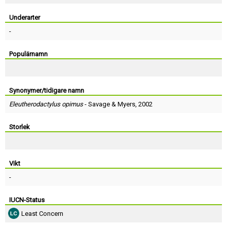
Skapa konto
Underarter
-
Populärnamn
Synonymer/tidigare namn
Eleutherodactylus opimus
-
Savage
&
Myers
, 2002
Storlek
Vikt
-
IUCN-Status
Least Concern