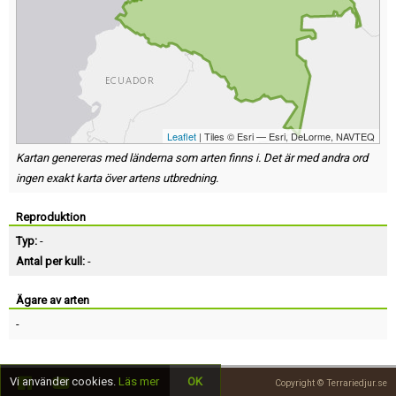
Leaflet
| Tiles © Esri — Esri, DeLorme, NAVTEQ
Kartan genereras med länderna som arten finns i. Det är med andra ord
ingen exakt karta över artens utbredning.
Reproduktion
Typ:
-
Antal per kull:
-
Ägare av arten
-
Vi använder cookies.
Läs mer
OK
Copyright © Terrariedjur.se