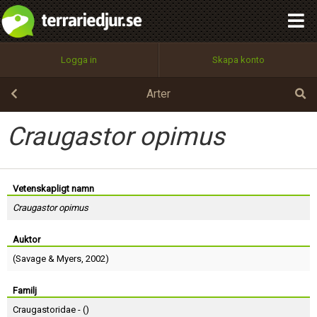
integritetspolicy
OK
Utför
Namn:
Begär nytt lösenord
Logga in
Skapa konto
Tillbaka till förstasidan
100%
Epost:
Arter
Craugastor opimus
Användarnamn:
Vetenskapligt namn
Craugastor opimus
Lösenord:
Auktor
(
Savage
&
Myers
, 2002)
Privacy Policy
Terms of Service
Familj
Craugastoridae - (
)