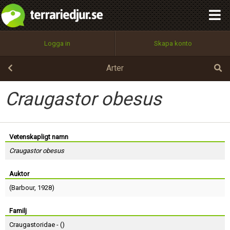
integritetspolicy
OK
Utför
Namn:
Begär nytt lösenord
Logga in
Skapa konto
Tillbaka till förstasidan
100%
Epost:
Arter
Craugastor obesus
Användarnamn:
Vetenskapligt namn
Craugastor obesus
Lösenord:
Auktor
(
Barbour
, 1928)
Privacy Policy
Terms of Service
Familj
Craugastoridae - (
)