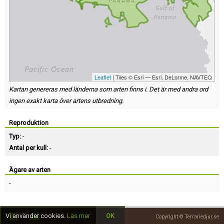
Leaflet
| Tiles © Esri — Esri, DeLorme, NAVTEQ
Kartan genereras med länderna som arten finns i. Det är med andra ord
ingen exakt karta över artens utbredning.
Reproduktion
Typ:
-
Antal per kull:
-
Ägare av arten
-
Vi använder cookies.
Läs mer
OK
Copyright © Terrariedjur.se