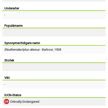
Skapa konto
Underarter
-
Populärnamn
Synonymer/tidigare namn
Eleutherodactylus obesus
-
Barbour
, 1928
Storlek
Vikt
-
IUCN-Status
Critically Endangered