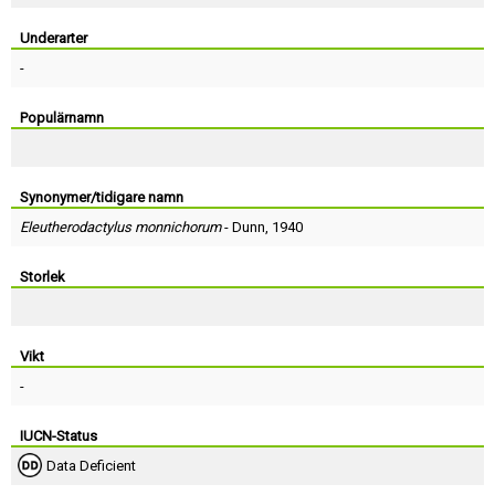
Skapa konto
Underarter
-
Populärnamn
Synonymer/tidigare namn
Eleutherodactylus monnichorum
-
Dunn
, 1940
Storlek
Vikt
-
IUCN-Status
Data Deficient