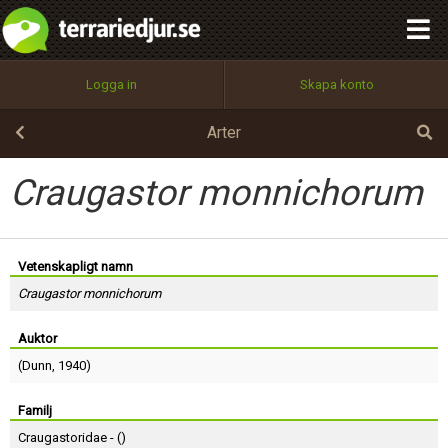
integritetspolicy
OK
Utför
Namn:
Begär nytt lösenord
Logga in
Skapa konto
Tillbaka till förstasidan
100%
Epost:
Arter
Craugastor monnichorum
Användarnamn:
Vetenskapligt namn
Craugastor monnichorum
Lösenord:
Auktor
(
Dunn
, 1940)
Privacy Policy
Terms of Service
Familj
Craugastoridae - (
)