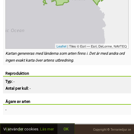
Leaflet
| Tiles © Esri — Esri, DeLorme, NAVTEQ
Kartan genereras med länderna som arten finns i. Det är med andra ord
ingen exakt karta över artens utbredning.
Reproduktion
Typ:
-
Antal per kull:
-
Ägare av arten
-
Vi använder cookies.
Läs mer
OK
Copyright © Terrariedjur.se