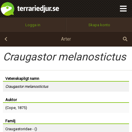
integritetspolicy
OK
Utför
Namn:
Begär nytt lösenord
Logga in
Skapa konto
Tillbaka till förstasidan
100%
Epost:
Arter
Craugastor melanostictus
Användarnamn:
Vetenskapligt namn
Craugastor melanostictus
Lösenord:
Auktor
(
Cope
, 1875)
Privacy Policy
Terms of Service
Familj
Craugastoridae - (
)