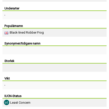
Skapa konto
Underarter
-
Populärnamn
Black-lined Robber Frog
Synonymer/tidigare namn
Storlek
Vikt
-
IUCN-Status
Least Concern