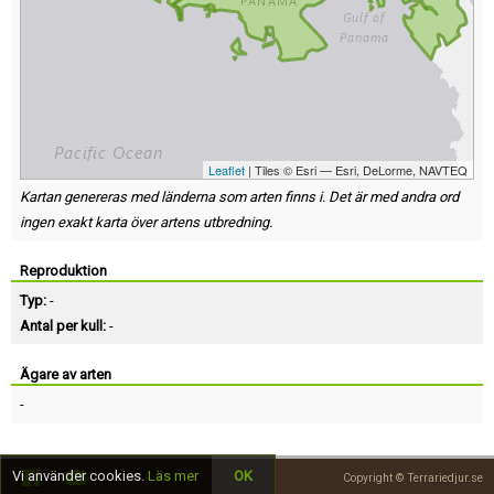
Leaflet
| Tiles © Esri — Esri, DeLorme, NAVTEQ
Kartan genereras med länderna som arten finns i. Det är med andra ord
ingen exakt karta över artens utbredning.
Reproduktion
Typ:
-
Antal per kull:
-
Ägare av arten
-
Vi använder cookies.
Läs mer
OK
Copyright © Terrariedjur.se