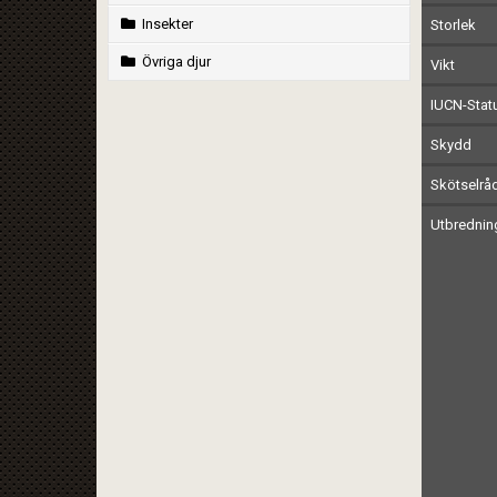
Insekter
Storlek
Övriga djur
Vikt
IUCN-Stat
Skydd
Skötselrå
Utbrednin