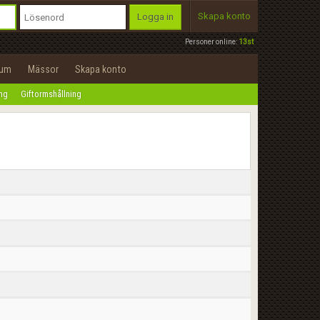
Skapa konto
Logga in
Personer online:
13st
rum
Mässor
Skapa konto
ing
Giftormshållning