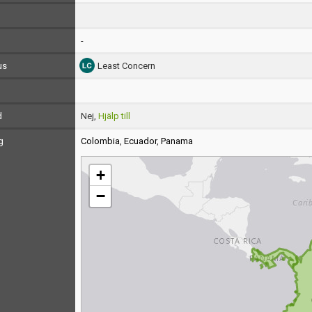
-
us
Least Concern
d
Nej,
Hjälp till
g
Colombia
,
Ecuador
,
Panama
+
−