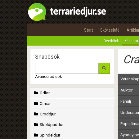
Start
Skötselråd
Artikla
Överblick
Kända ar
Cra
Snabbsök
Avancerad sök
Vetenskap
Auktor
Ödlor
Familj
Ormar
Underarte
Groddjur
Populärn
Sköldpaddor
Synonymer
Spindeldjur