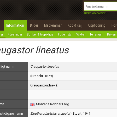
integritetspolicy
OK
Utför
Namn:
Begär nytt lösenord
Glömt lösenordet?
Tillbaka till förstasidan
Epost:
r
Information
Bilder
Medlemmar
Köp & sälj
Uppfödning
Fo
100%
ter
Föreningar
Butiker & tropikhus
Foderlista
Växter
Terrarium
Belysn
Användarnamn:
ugastor lineatus
Lösenord:
Privacy Policy
ligt namn
Craugastor lineatus
Terms of Service
(
Brocchi
, 1879)
Skapa konto
Craugastoridae - (
)
r
-
amn
Montane Robber Frog
/tidigare namn
Eleutherodactylus anzuetoi
-
Stuart
, 1941