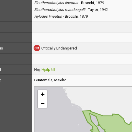
Eleutherodactylus lineatus
-
Brocchi
, 1879
Eleutherodactylus macdougalli
-
Taylor
, 1942
Hylodes lineatus
-
Brocchi
, 1879
-
us
Critically Endangered
d
Nej,
Hjälp till
g
Guatemala
,
Mexiko
+
−