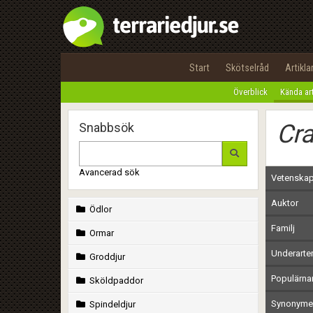
Start
Skötselråd
Artikla
Överblick
Kända ar
Cra
Snabbsök
Avancerad sök
Vetenskap
Auktor
Ödlor
Familj
Ormar
Underarte
Groddjur
Populärn
Sköldpaddor
Synonymer
Spindeldjur