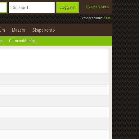
Skapa konto
Logga in
Personer online:
81st
rum
Mässor
Skapa konto
ing
Giftormshållning