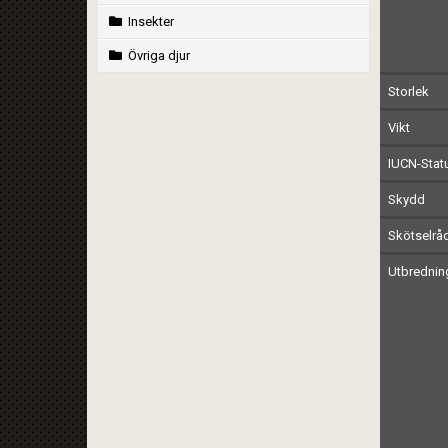
Insekter
Övriga djur
Storlek
Vikt
IUCN-Stat
Skydd
Skötselrå
Utbrednin