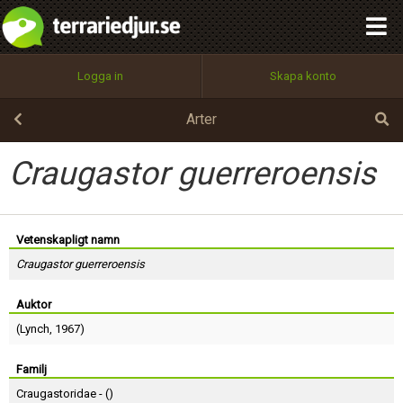
integritetspolicy
OK
Utför
Namn:
Begär nytt lösenord
Logga in
Skapa konto
Tillbaka till förstasidan
100%
Epost:
Arter
Craugastor guerreroensis
Användarnamn:
Vetenskapligt namn
Craugastor guerreroensis
Lösenord:
Auktor
(
Lynch
, 1967)
Privacy Policy
Terms of Service
Familj
Craugastoridae - (
)