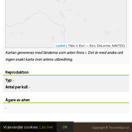
Leaflet
| Tiles © Esri — Esri, DeLorme, NAVTEQ
Kartan genereras med länderna som arten finns i. Det är med andra ord
ingen exakt karta över artens utbredning.
Reproduktion
Typ:
-
Antal per kull:
-
Ägare av arten
-
Vi använder cookies.
Läs mer
OK
Copyright © Terrariedjur.se