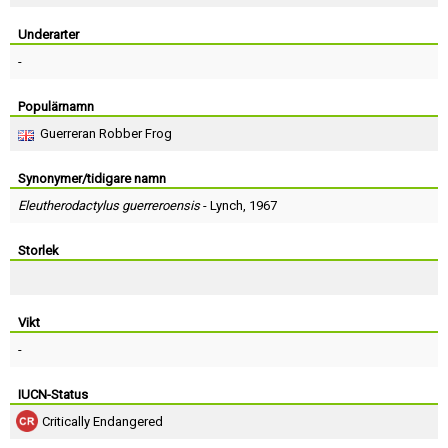
Skapa konto
Underarter
-
Populärnamn
Guerreran Robber Frog
Synonymer/tidigare namn
Eleutherodactylus guerreroensis
-
Lynch
, 1967
Storlek
Vikt
-
IUCN-Status
Critically Endangered